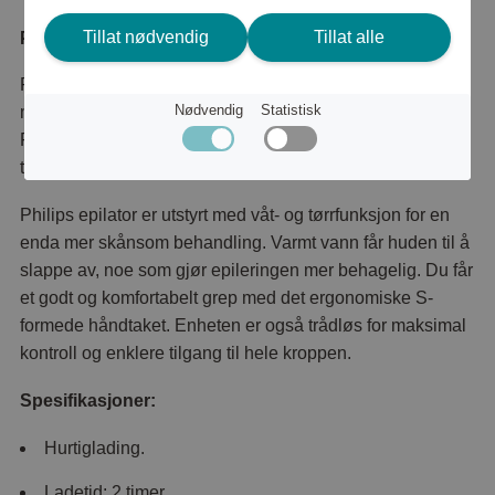
Tillat nødvendig
Tillat alle
Produktbeskrivelse
Philips Epilator i 8000-serien: Verdens første epilatorer
Nødvendig
Statistisk
med keramiske pinsetter for en mer behagelig epilering.
Fanger selv de korteste hårene med Double Action-
teknologi for glatt hud i flere uker.
Philips epilator er utstyrt med våt- og tørrfunksjon for en
enda mer skånsom behandling. Varmt vann får huden til å
slappe av, noe som gjør epileringen mer behagelig. Du får
et godt og komfortabelt grep med det ergonomiske S-
formede håndtaket. Enheten er også trådløs for maksimal
kontroll og enklere tilgang til hele kroppen.
Spesifikasjoner:
Hurtiglading.
Ladetid: 2 timer.