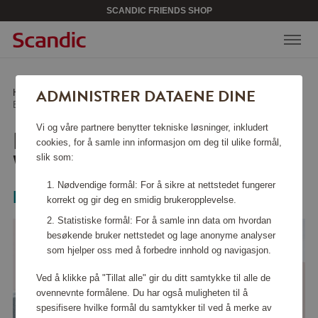
SCANDIC FRIENDS SHOP
ADMINISTRER DATAENE DINE
Hjem
/
Hjemelektronikk
/
Personlig pleie
/
Epilator Series 8000 Wet & Dry BRE740/10
Vi og våre partnere benytter tekniske løsninger, inkludert
EPILATOR SERIES 8000
cookies, for å samle inn informasjon om deg til ulike formål,
WET & DRY BRE740/10
slik som:
Nødvendige formål: For å sikre at nettstedet fungerer
Philips
korrekt og gir deg en smidig brukeropplevelse.
Statistiske formål: For å samle inn data om hvordan
besøkende bruker nettstedet og lage anonyme analyser
som hjelper oss med å forbedre innhold og navigasjon.
Ved å klikke på "Tillat alle" gir du ditt samtykke til alle de
ovennevnte formålene. Du har også muligheten til å
spesifisere hvilke formål du samtykker til ved å merke av