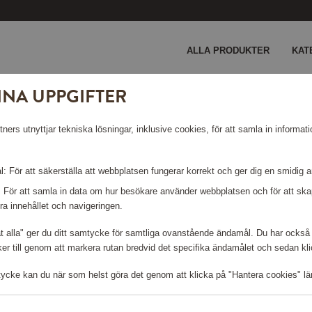
ALLA PRODUKTER
KAT
INA UPPGIFTER
ers utnyttjar tekniska lösningar, inklusive cookies, för att samla in informati
EHÖR
: För att säkerställa att webbplatsen fungerar korrekt och ger dig en smidig 
: För att samla in data om hur besökare använder webbplatsen och för att s
ra innehållet och navigeringen.
åt alla" ger du ditt samtycke för samtliga ovanstående ändamål. Du har också 
r till genom att markera rutan bredvid det specifika ändamålet och sedan klick
tycke kan du när som helst göra det genom att klicka på "Hantera cookies" lä