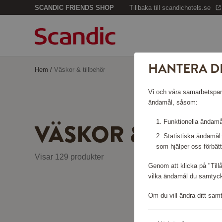
SCANDIC FRIENDS SHOP
Tillbaka till scandichotels.se
HANTERA D
Hem
/
Väskor & tillbehör
Vi och våra samarbetspartn
ändamål, såsom:
VÄSKOR & TILLB
Funktionella ändamål
Statistiska ändamål
som hjälper oss förbätt
Visar 129 produkter
Genom att klicka på "Till
vilka ändamål du samtycke
Om du vill ändra ditt sam