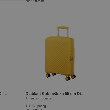
eller
2 903 kr
Upscape Resväska 68 cm Climbing Ivy
Diablast Kabinväska 55 cm Digital Yellow
American Tourister
111 760 poäng