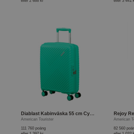
eller
2 688 kr
eller
3 441 
Diablast Kabinväska 55 cm Cyber Aqua
American Tourister
American To
111 760 poäng
82 560 poä
eller
1 397 kr
eller
1 032 