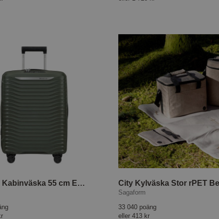
Upscape Kabinväska 55 cm EXP Climbing Ivy
City Kylväska Stor rPET B
Sagaform
äng
33 040 poäng
kr
eller
413 kr