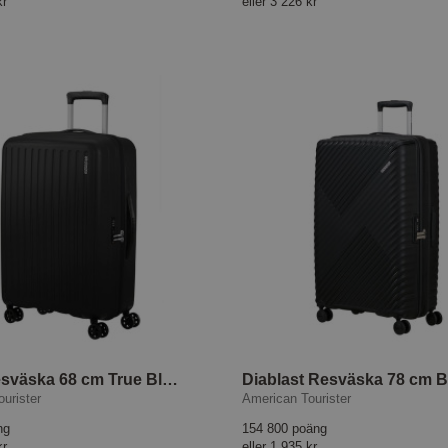
kr
eller
3 226 kr
Rejoy Resväska 68 cm True Black
urister
American Tourister
ng
154 800 poäng
kr
eller
1 935 kr