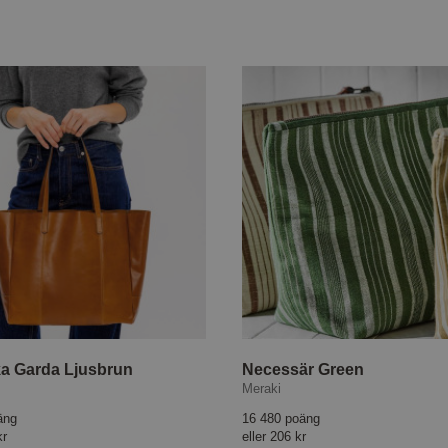
a Garda Ljusbrun
Necessär Green
Meraki
äng
16 480 poäng
kr
eller
206 kr