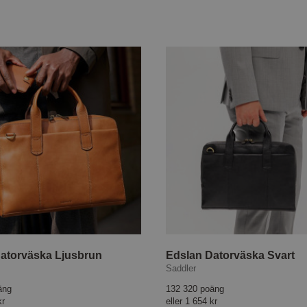
atorväska Ljusbrun
Edslan Datorväska Svart
Saddler
äng
132 320 poäng
kr
eller
1 654 kr