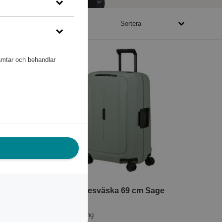
9920 - 499040 poäng
Sortera
hämtar och behandlar
age
Essens Resväska 69 cm Sage
Samsonite
232 240 poäng