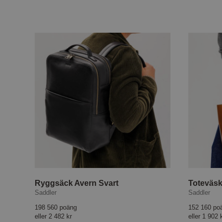
Ryggsäck Avern Svart
Toteväsk
Saddler
Saddler
198 560 poäng
152 160 po
eller
2 482 kr
eller
1 902 