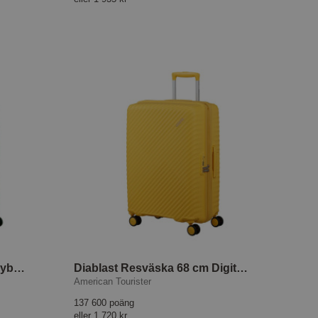
Diablast Resväska 68 cm Cyber Aqua
Diablast Resväska 68 cm Digital Yellow
American Tourister
137 600 poäng
eller
1 720 kr