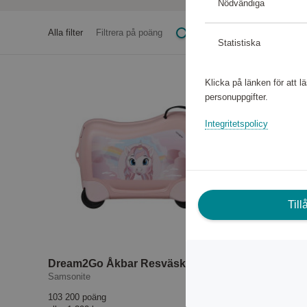
Nödvändiga
Alla filter
Filtrera på poäng
Statistiska
Klicka på länken för att 
personuppgifter.
Integritetspolicy
Til
Dream2Go Åkbar Resväska Unicorn Tess
Samsonite
Samsonite
103 200 poäng
103 200 po