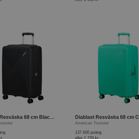
Diablast Resväska 68 cm Black Code
urister
American Tourister
äng
137 600 poäng
kr
eller
1 720 kr