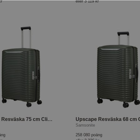
kr
eller
3 119 kr
Upscape Resväska 75 cm Climbing Ivy
Samsonite
äng
258 080 poäng