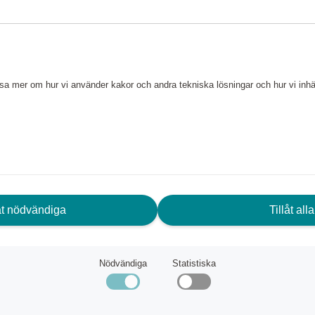
läsa mer om hur vi använder kakor och andra tekniska lösningar och hur vi in
låt nödvändiga
Tillåt alla
Nödvändiga
Statistiska
Dream2Go Åkbar Resväska Spiderman Mystery
Essens Resväska 75 cm S
Samsonite
äng
249 520 poäng