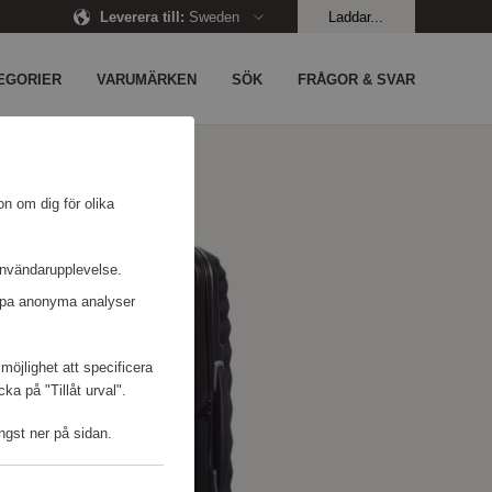
Leverera till
:
Sweden
Laddar...
EGORIER
VARUMÄRKEN
SÖK
FRÅGOR & SVAR
on om dig för olika
användarupplevelse.
kapa anonyma analyser
möjlighet att specificera
a på "Tillåt urval".
ngst ner på sidan.