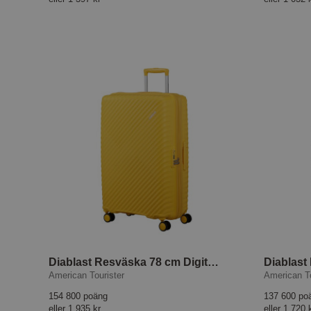
Diablast Resväska 78 cm Digital Yellow
American Tourister
American To
154 800 poäng
137 600 po
eller
1 935 kr
eller
1 720 