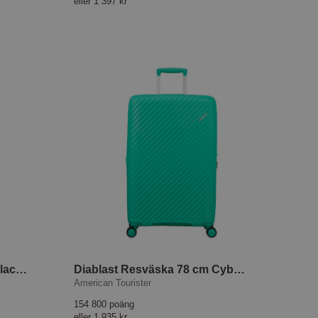
eller
1 397 kr
Diablast Resväska 78 cm Black Code
Diablast Resväska 78 cm Cyber Aqua
American Tourister
154 800 poäng
eller
1 935 kr