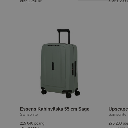
eller
1 290 kr
eller
1 290 
Essens Kabinväska 55 cm Sage
Samsonite
Samsonite
215 040 poäng
275 280 po