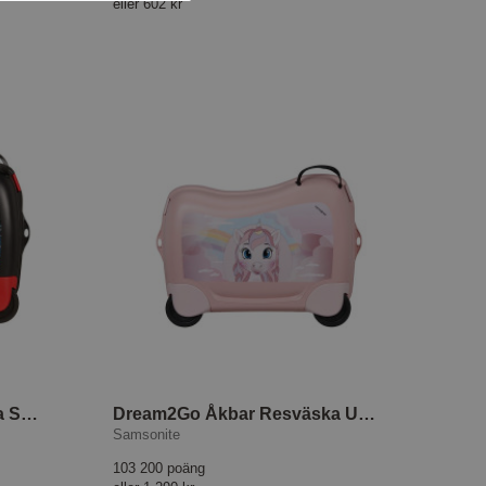
eller
602 kr
Dream2Go Åkbar Resväska Spiderman Mystery
Dream2Go Åkbar Resväska Unicorn Tess
Samsonite
103 200 poäng