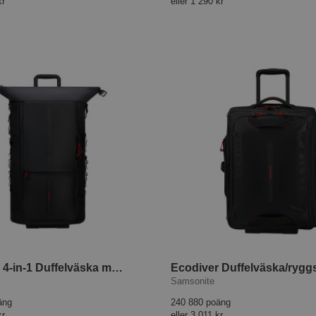
kr
eller
1 290 kr
Ecodiver 4-in-1 Duffelväska med hjul Svart
Ecodiver Duffelväska/rygg
Samsonite
äng
240 880 poäng
kr
eller
3 011 kr