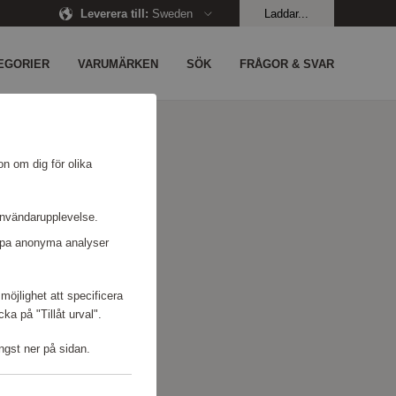
Leverera till
:
Sweden
Laddar...
EGORIER
VARUMÄRKEN
SÖK
FRÅGOR & SVAR
on om dig för olika
användarupplevelse.
kapa anonyma analyser
möjlighet att specificera
a på "Tillåt urval".
ngst ner på sidan.