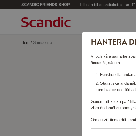
SCANDIC FRIENDS SHOP
Tillbaka till scandichotels.se
HANTERA D
Hem
/
Samsonite
Vi och våra samarbetspartn
ändamål, såsom:
Funktionella ändamål
Statistiska ändamål
som hjälper oss förbätt
Genom att klicka på "Till
vilka ändamål du samtycke
Om du vill ändra ditt sam