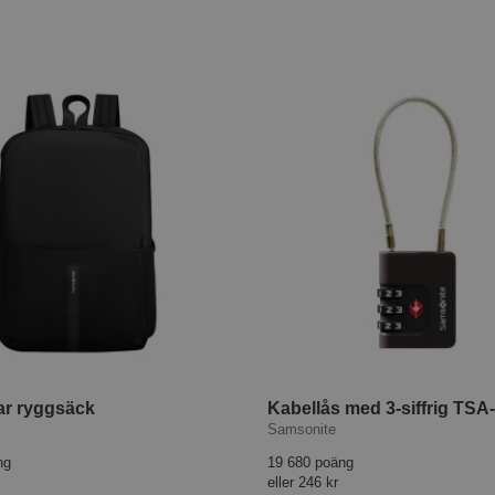
ar ryggsäck
Kabellås med 3-siffrig TSA
Samsonite
ng
19 680 poäng
eller
246 kr