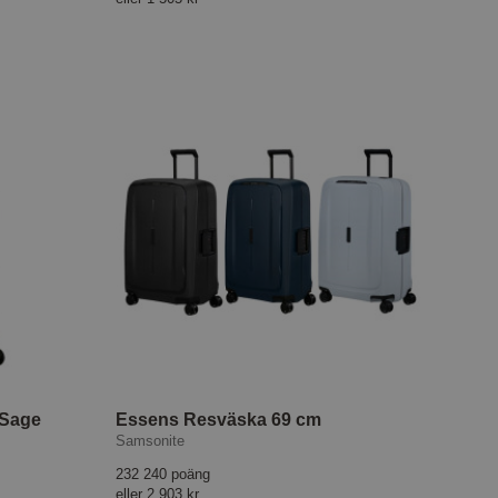
 Sage
Essens Resväska 69 cm
Samsonite
232 240 poäng
eller
2 903 kr