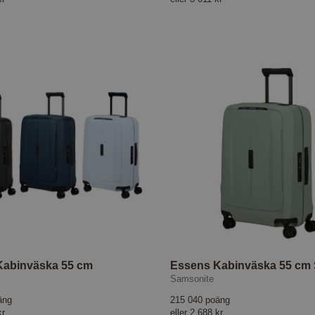
Kabinväska 55 cm
Essens Kabinväska 55 cm
Samsonite
äng
215 040 poäng
kr
eller
2 688 kr