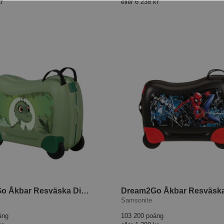
kr
eller
6 238 kr
Dream2Go Åkbar Resväska Dino Rex
Samsonite
äng
103 200 poäng