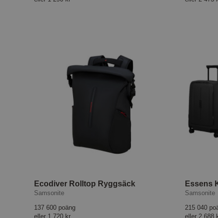
Ecodiver Rolltop Ryggsäck
Essens 
Samsonite
Samsonite
137 600 poäng
215 040 po
eller
1 720 kr
eller
2 688 