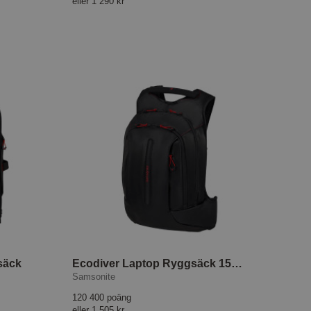
eller
1 290 kr
säck
Ecodiver Laptop Ryggsäck 15.6"
Samsonite
120 400 poäng
eller
1 505 kr