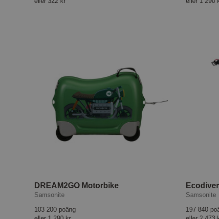
eller
322 kr
eller
1 290 
DREAM2GO Motorbike
Samsonite
Samsonite
103 200 poäng
197 840 po
eller
1 290 kr
eller
2 473 