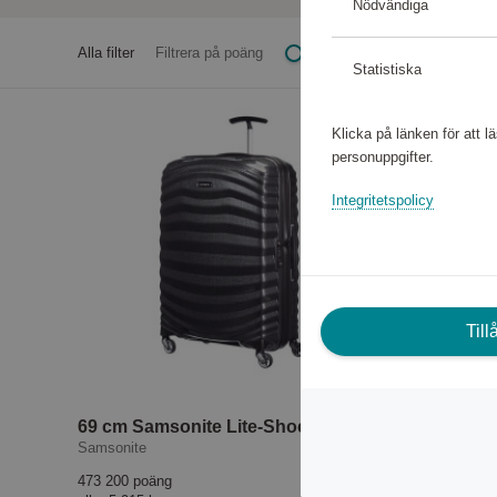
Nödvändiga
Alla filter
Filtrera på poäng
Statistiska
Klicka på länken för att 
personuppgifter.
Integritetspolicy
Til
69 cm Samsonite Lite-Shock Spinner Black
Samsonite
Samsonite
473 200 poäng
240 880 po