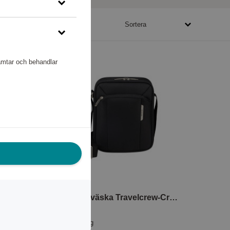
19680 - 499040 poäng
Sortera
hämtar och behandlar
75 cm Samsonite Lite-Shock Spinner Black
Axelremsväska Travelcrew-Crossover M 9.7"
Samsonite
48 160 poäng