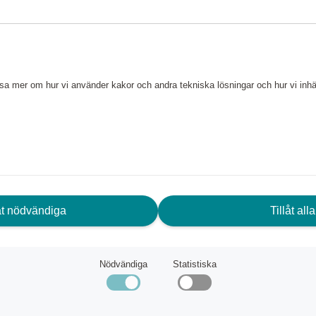
läsa mer om hur vi använder kakor och andra tekniska lösningar och hur vi in
låt nödvändiga
Tillåt alla
Nödvändiga
Statistiska
55 cm Upscape Kabinväska EXP Blue Nights
Samsonite
äng
499 040 poäng