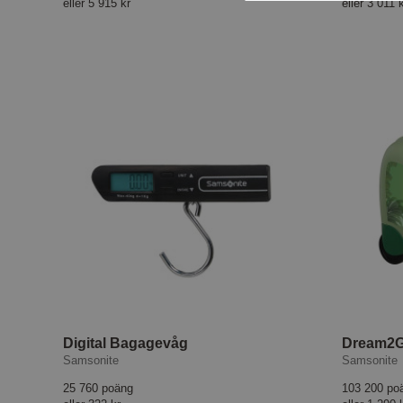
eller
5 915 kr
eller
3 011 
Digital Bagagevåg
Samsonite
Samsonite
25 760 poäng
103 200 po