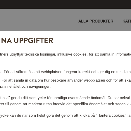
ALLA PRODUKTER
KAT
INA UPPGIFTER
ers utnyttjar tekniska lösningar, inklusive cookies, för att samla in informati
: För att säkerställa att webbplatsen fungerar korrekt och ger dig en smidig 
SAMSONITE
: För att samla in data om hur besökare använder webbplatsen och för att s
ra innehållet och navigeringen.
åt alla" ger du ditt samtycke för samtliga ovanstående ändamål. Du har också 
Visar 45 produkter
r till genom att markera rutan bredvid det specifika ändamålet och sedan klick
tycke kan du när som helst göra det genom att klicka på "Hantera cookies" lä