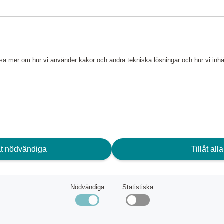
d, hög kvalitet och
mentavfall, skalet tillverkas
upp till 14 PET-flaskor. Tack
läsa mer om hur vi använder kakor och andra tekniska lösningar och hur vi in
ompetens är Magnum Eco den
äskan är utrustade med
SA kombinationslås samt 4 dubbel
baksidan av resväskan.
låt nödvändiga
Tillåt alla
Nödvändiga
Statistiska