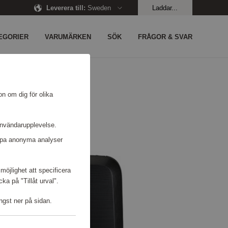
Leverera till
:
Sweden
Laddar...
EGORIER
VARUMÄRKEN
SÖK
FRÅGOR & SVAR
on om dig för olika
användarupplevelse.
kapa anonyma analyser
möjlighet att specificera
a på "Tillåt urval".
ngst ner på sidan.