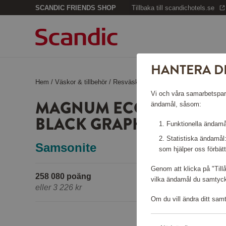
SCANDIC FRIENDS SHOP
Tillbaka till scandichotels.se
HANTERA D
Hem
/
Väskor & tillbehör
/
Resväskor
/
MAGNUM ECO Spinner 75
Vi och våra samarbetspartn
MAGNUM ECO SPINNER 
ändamål, såsom:
BLACK GRAPHITE
Funktionella ändamål
Statistiska ändamål
Samsonite
som hjälper oss förbätt
Genom att klicka på "Till
258 080 poäng
vilka ändamål du samtycke
eller
3 226 kr
Om du vill ändra ditt sam