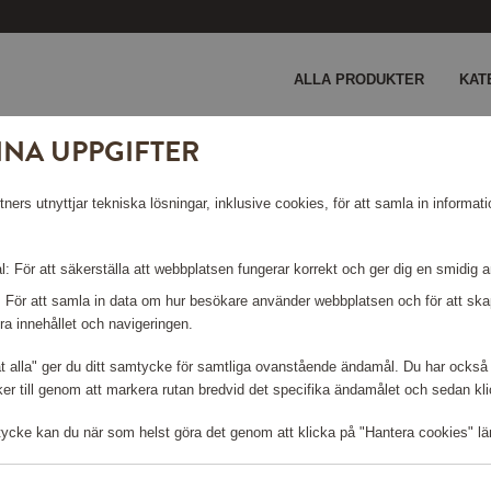
ALLA PRODUKTER
KAT
INA UPPGIFTER
cm Black Graphite
ers utnyttjar tekniska lösningar, inklusive cookies, för att samla in informati
75CM
: För att säkerställa att webbplatsen fungerar korrekt och ger dig en smidig 
: För att samla in data om hur besökare använder webbplatsen och för att s
ra innehållet och navigeringen.
åt alla" ger du ditt samtycke för samtliga ovanstående ändamål. Du har också 
r till genom att markera rutan bredvid det specifika ändamålet och sedan klick
Logga in för att kunna handla
tycke kan du när som helst göra det genom att klicka på "Hantera cookies" lä