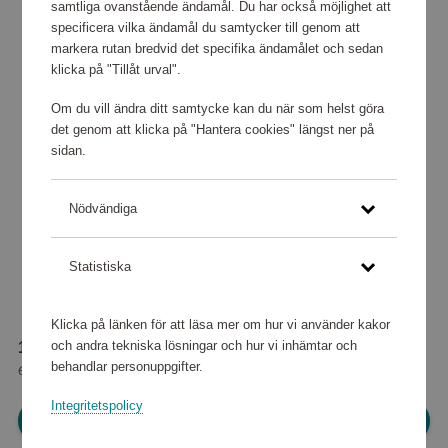
samtliga ovanstående ändamål. Du har också möjlighet att
specificera vilka ändamål du samtycker till genom att
markera rutan bredvid det specifika ändamålet och sedan
klicka på "Tillåt urval".
Om du vill ändra ditt samtycke kan du när som helst göra
det genom att klicka på "Hantera cookies" längst ner på
sidan.
Nödvändiga
Statistiska
Klicka på länken för att läsa mer om hur vi använder kakor
och andra tekniska lösningar och hur vi inhämtar och
158 160 poäng
behandlar personuppgifter.
eller
1 977 kr
Integritetspolicy
Logga in för att kunna handla