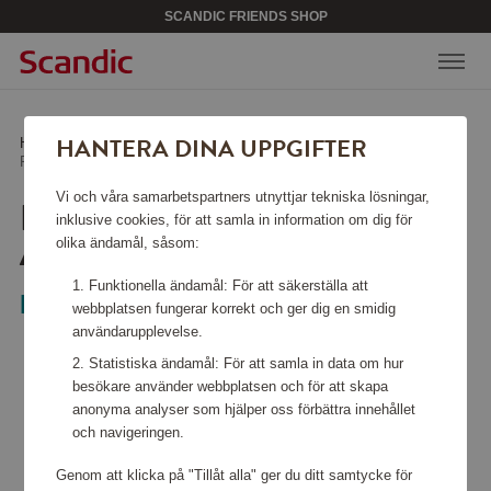
SCANDIC FRIENDS SHOP
HANTERA DINA UPPGIFTER
Hem
/
Sport & fritid
/
Flytvästar
/
Flytväst Compact 100 auto, 30-110kg, svart
Vi och våra samarbetspartners utnyttjar tekniska lösningar,
FLYTVÄST COMPACT 100
inklusive cookies, för att samla in information om dig för
AUTO, 30-110KG, SVART
olika ändamål, såsom:
Funktionella ändamål: För att säkerställa att
Baltic
webbplatsen fungerar korrekt och ger dig en smidig
användarupplevelse.
Statistiska ändamål: För att samla in data om hur
besökare använder webbplatsen och för att skapa
anonyma analyser som hjälper oss förbättra innehållet
och navigeringen.
Genom att klicka på "Tillåt alla" ger du ditt samtycke för