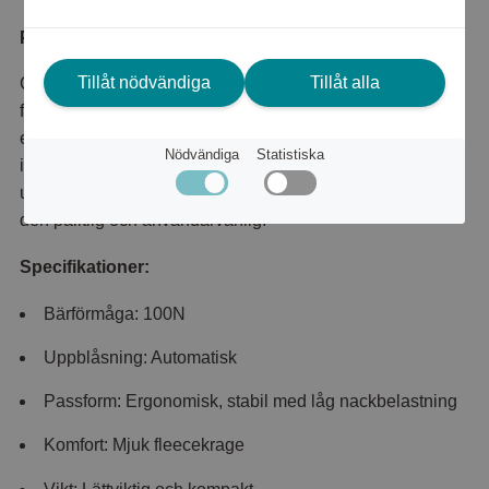
Produktbeskrivning
Tillåt nödvändiga
Tillåt alla
Compact 100 är en lättviktsflytväst för motorbåt, segling,
fiske och båtturer. Den kombinerar säkerhet med
ergonomisk design och hög komfort, vilket gör den
Nödvändiga
Statistiska
idealisk för hela dagar på vattnet. Den automatiska
uppblåsningsfunktionen och smarta konstruktionen gör
den pålitlig och användarvänlig.
Specifikationer:
Bärförmåga: 100N
Uppblåsning: Automatisk
Passform: Ergonomisk, stabil med låg nackbelastning
Komfort: Mjuk fleecekrage