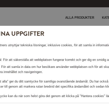
ALLA PRODUKTER
KAT
INA UPPGIFTER
ers utnyttjar tekniska lösningar, inklusive cookies, för att samla in informati
: För att säkerställa att webbplatsen fungerar korrekt och ger dig en smidig 
: För att samla in data om hur besökare använder webbplatsen och för att s
ra innehållet och navigeringen.
Logga in för att kunna handla
åt alla" ger du ditt samtycke för samtliga ovanstående ändamål. Du har också 
r till genom att markera rutan bredvid det specifika ändamålet och sedan klick
tycke kan du när som helst göra det genom att klicka på "Hantera cookies" lä