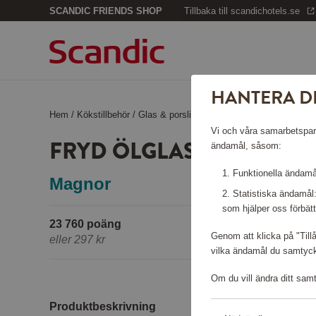
SCANDIC FRIENDS SHOP
Tillbaka till scandichotels.se
HANTERA D
Hem
/
Kökstillbehör
/
Glas & porslin
/
Fryd Ölglas 4-pack
Vi och våra samarbetspartn
FRYD ÖLGLAS 4-PACK
ändamål, såsom:
Funktionella ändamål
Magnor
Statistiska ändamål
som hjälper oss förbätt
23 760 poäng
Genom att klicka på "Till
eller
297 kr
vilka ändamål du samtycke
Om du vill ändra ditt sam
Produktbeskrivning