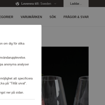
Leverera till
:
Sweden
Laddar...
EGORIER
VARUMÄRKEN
SÖK
FRÅGOR & SVAR
on om dig för olika
användarupplevelse.
kapa anonyma analyser
möjlighet att specificera
a på "Tillåt urval".
ngst ner på sidan.