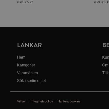
eller
385 kr
eller
385 k
LÄNKAR
B
Hem
Kun
Kategorier
Om 
Varumärken
Till
Sök i sortimentet
Villkor
Integritetspolicy
Hantera cookies