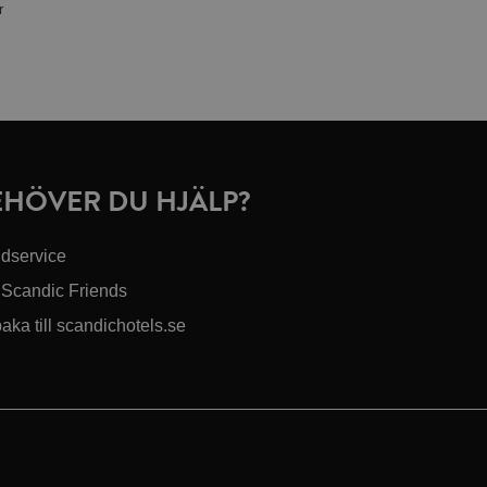
r
EHÖVER DU HJÄLP?
dservice
Scandic Friends
baka till scandichotels.se