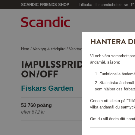
SCANDIC FRIENDS SHOP
Tillbaka till scandichotels.se
HANTERA D
Hem
/
Verktyg & trädgård
/
Verktyg
/
Impulsspridare med 3-fotsba
Vi och våra samarbetspartn
IMPULSSPRIDARE MED 3
ändamål, såsom:
ON/OFF
Funktionella ändamål
Statistiska ändamål
Fiskars Garden
som hjälper oss förbätt
Genom att klicka på "Till
53 760 poäng
vilka ändamål du samtycke
eller
672 kr
Om du vill ändra ditt sam