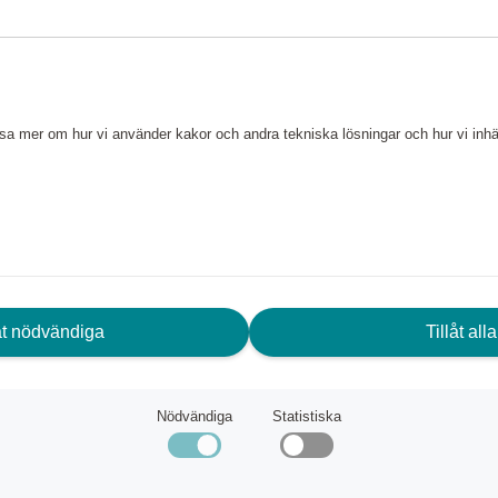
att justera vattenspridaren! En
ödet vid vattenspridaren vilket
bli blöt. Genom att justera
läsa mer om hur vi använder kakor och andra tekniska lösningar och hur vi in
 styra både bevattningsområdet
tsbasen gör att du kan placera
a bevattningsområdet upp till
låt nödvändiga
Tillåt alla
Nödvändiga
Statistiska
 dimma.