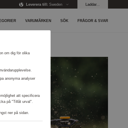
Leverera till
:
Sweden
Laddar...
EGORIER
VARUMÄRKEN
SÖK
FRÅGOR & SVAR
on om dig för olika
användarupplevelse.
kapa anonyma analyser
möjlighet att specificera
a på "Tillåt urval".
ngst ner på sidan.