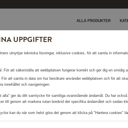
ALLA PRODUKTER
KAT
INA UPPGIFTER
s on/off
ers utnyttjar tekniska lösningar, inklusive cookies, för att samla in informati
-FOTSBAS
: För att säkerställa att webbplatsen fungerar korrekt och ger dig en smidig 
: För att samla in data om hur besökare använder webbplatsen och för att s
ra innehållet och navigeringen.
åt alla" ger du ditt samtycke för samtliga ovanstående ändamål. Du har också 
r till genom att markera rutan bredvid det specifika ändamålet och sedan klick
Logga in för att kunna handla
tycke kan du när som helst göra det genom att klicka på "Hantera cookies" lä