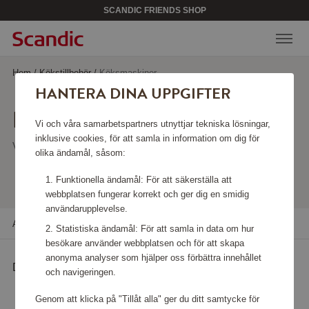
SCANDIC FRIENDS SHOP
Hem
/
Kökstillbehör
/
Köksmaskiner
HANTERA DINA UPPGIFTER
KÖKSMASKINER
Vi och våra samarbetspartners utnyttjar tekniska lösningar,
inklusive cookies, för att samla in information om dig för
Visar 94 produkter
olika ändamål, såsom:
Funktionella ändamål: För att säkerställa att
webbplatsen fungerar korrekt och ger dig en smidig
användarupplevelse.
Alla filter
Sortera
Statistiska ändamål: För att samla in data om hur
besökare använder webbplatsen och för att skapa
anonyma analyser som hjälper oss förbättra innehållet
Det finns inga produkter att visa just nu
och navigeringen.
Genom att klicka på "Tillåt alla" ger du ditt samtycke för