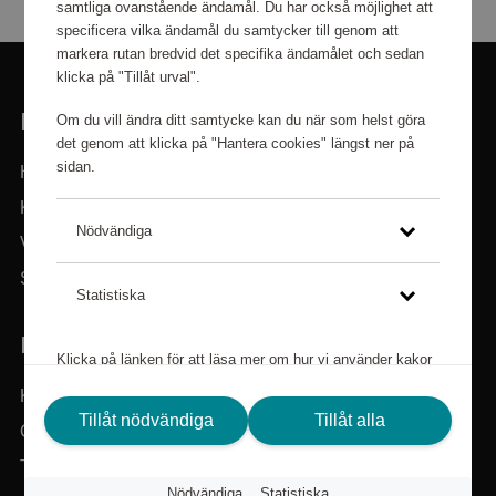
samtliga ovanstående ändamål. Du har också möjlighet att
specificera vilka ändamål du samtycker till genom att
markera rutan bredvid det specifika ändamålet och sedan
klicka på "Tillåt urval".
LÄNKAR
Om du vill ändra ditt samtycke kan du när som helst göra
det genom att klicka på "Hantera cookies" längst ner på
sidan.
Hem
Kategorier
Nödvändiga
Varumärken
Sök i sortimentet
Statistiska
BEHÖVER DU HJÄLP?
Klicka på länken för att läsa mer om hur vi använder kakor
och andra tekniska lösningar och hur vi inhämtar och
Kundservice
behandlar personuppgifter.
Tillåt nödvändiga
Tillåt alla
Om Scandic Friends
Integritetspolicy
Tillbaka till scandichotels.se
Nödvändiga
Statistiska