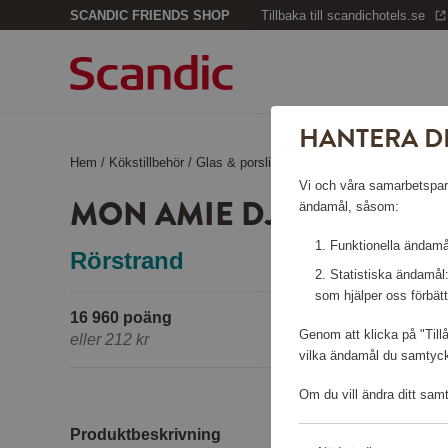
SCANDIC FRIENDS SHOP
Tillbaka till scandichotels.se
HANTERA D
Hem
/
Kökstillbehör
/
Glas & porslin
/
Mon Amie Djup Tallrik 20 
Vi och våra samarbetspartn
MON AMIE DJUP TALLRIK
ändamål, såsom:
Funktionella ändamål
Rörstrand
Statistiska ändamål
som hjälper oss förbätt
16 960 poäng
Genom att klicka på "Till
eller
212 kr
vilka ändamål du samtycke
Om du vill ändra ditt sam
Produktbeskrivning