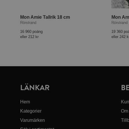
Mon Amie Tallrik 18 cm
Mon Ami
Rörstrand
Rörstrand
16 960 poäng
19 360 po
eller
212 kr
eller
242 k
LÄNKAR
B
Hem
Kun
Kategorier
Om 
Varumärken
Till