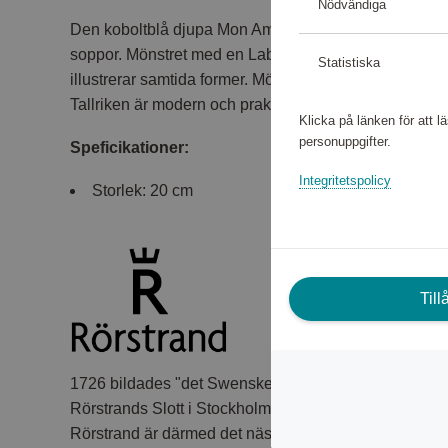
Nödvändiga
Den koboltblå djupa Mon Amie-tallriken (20 cm) är ett n
soppor. Mönstret med en Labrador-teblomma från 19
Statistiska
illustrerar samtida former. Mönstret över hela tallriken g
Tallriken är modern och praktisk även som serveringsf
Klicka på länken för att 
personuppgifter.
Speficikationer:
Integritetspolicy
Storlek: 20 cm
Til
1726 bildades "det Swenske Porcellainsvärket", och m
Rörstrands Slott i Stockholm under ledning av tyske 
Rörstrand är därmed det näst äldsta porslinsvarumärk