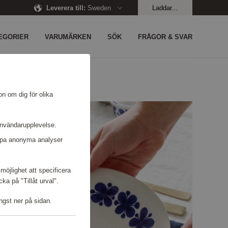
Leverera till
:
Sweden
Laddar...
EGORIER
VARUMÄRKEN
SÖK
FRÅGOR & SVAR
on om dig för olika
användarupplevelse.
kapa anonyma analyser
möjlighet att specificera
a på "Tillåt urval".
ngst ner på sidan.