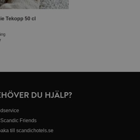
e Tekopp 50 cl
äng
r
EHÖVER DU HJÄLP?
dservice
Scandic Friends
baka till scandichotels.se