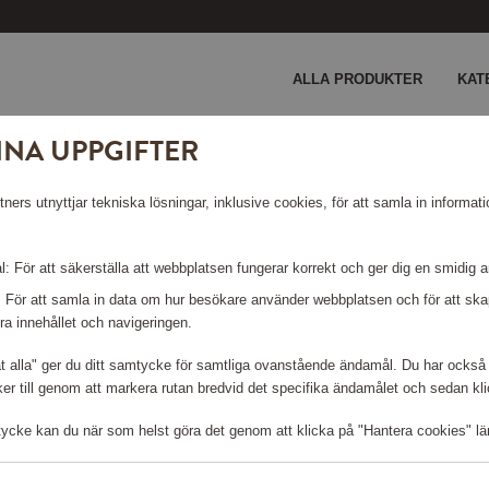
ALLA PRODUKTER
KAT
INA UPPGIFTER
cm
ers utnyttjar tekniska lösningar, inklusive cookies, för att samla in informati
 20 CM
: För att säkerställa att webbplatsen fungerar korrekt och ger dig en smidig 
: För att samla in data om hur besökare använder webbplatsen och för att s
ra innehållet och navigeringen.
Logga in för att kunna handla
åt alla" ger du ditt samtycke för samtliga ovanstående ändamål. Du har också 
r till genom att markera rutan bredvid det specifika ändamålet och sedan klick
tycke kan du när som helst göra det genom att klicka på "Hantera cookies" lä