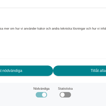
ostalgiskt val för frukost och
40-talet av Marianne Westman
ör att den står i full blom.
at.
läsa mer om hur vi använder kakor och andra tekniska lösningar och hur vi in
låt nödvändiga
Tillåt alla
Nödvändiga
Statistiska
an började tillverka porslin på
porslinsmakaren Johann Wolff.
et i Europa (efter Meissen,