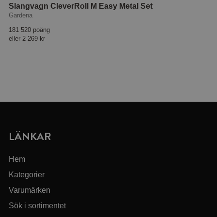
Slangvagn CleverRoll M Easy Metal Set
Gardena
181 520 poäng
eller
2 269 kr
LÄNKAR
Hem
Kategorier
Varumärken
Sök i sortimentet