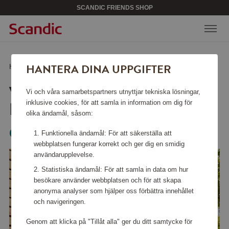
SCANDIC FRIENDS SHOP
HANTERA DINA UPPGIFTER
Hem
/
Verktyg & trädgård
/
Verktyg
/
Väggslangbox RollUp XL
VÄGGSLANGBOX
Vi och våra samarbetspartners utnyttjar tekniska lösningar,
ROLLUP XL
inklusive cookies, för att samla in information om dig för
olika ändamål, såsom:
Gardena
Funktionella ändamål: För att säkerställa att
webbplatsen fungerar korrekt och ger dig en smidig
användarupplevelse.
Statistiska ändamål: För att samla in data om hur
besökare använder webbplatsen och för att skapa
anonyma analyser som hjälper oss förbättra innehållet
och navigeringen.
Genom att klicka på "Tillåt alla" ger du ditt samtycke för