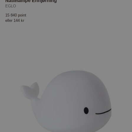
Nattelampe Enhjørning
EGLO
15 840 point
eller
144 kr