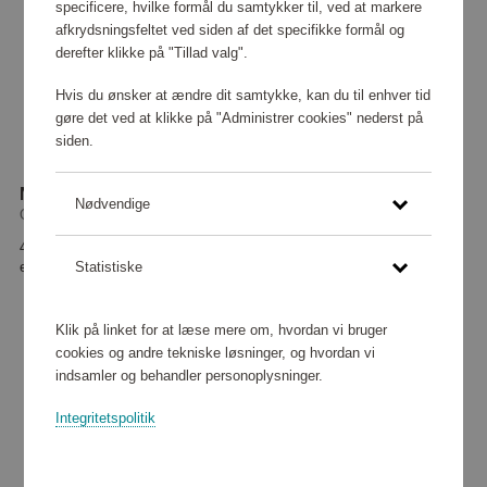
specificere, hvilke formål du samtykker til, ved at markere
afkrydsningsfeltet ved siden af det specifikke formål og
derefter klikke på "Tillad valg".
Hvis du ønsker at ændre dit samtykke, kan du til enhver tid
gøre det ved at klikke på "Administrer cookies" nederst på
siden.
Nakkepude med hætte Misty Grey
Nødvendige
OVAER
49 280 point
eller
448 kr
Statistiske
Klik på linket for at læse mere om, hvordan vi bruger
cookies og andre tekniske løsninger, og hvordan vi
indsamler og behandler personoplysninger.
Integritetspolitik