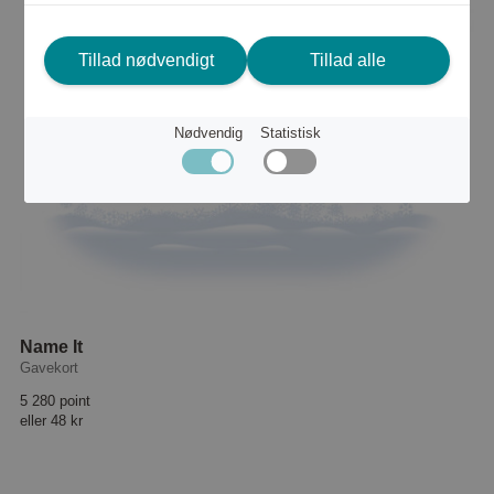
Tillad nødvendigt
Tillad alle
Nødvendig
Statistisk
Name It
Gavekort
5 280 point
eller
48 kr