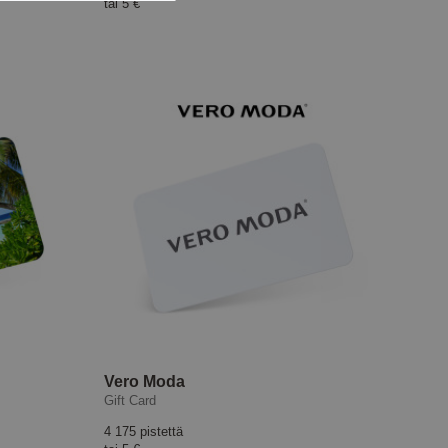
tai
5 €
Vero Moda
Gift Card
4 175 pistettä