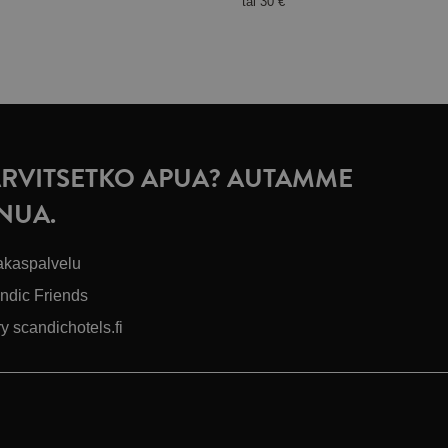
tai
30 €
ARVITSETKO APUA? AUTAMME
INUA.
akaspalvelu
ndic Friends
ry scandichotels.fi