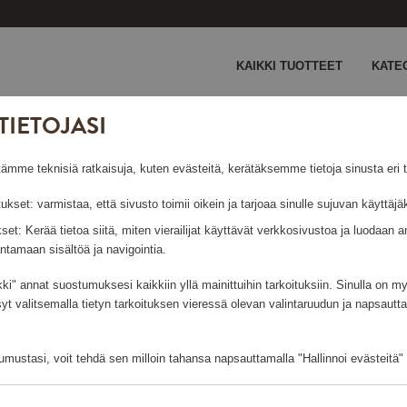
KAIKKI TUOTTEET
KATE
TIETOJASI
e teknisiä ratkaisuja, kuten evästeitä, kerätäksemme tietoja sinusta eri ta
tukset: varmistaa, että sivusto toimii oikein ja tarjoaa sinulle sujuvan käyttä
ukset: Kerää tietoa siitä, miten vierailijat käyttävät verkkosivustoa ja luodaa
GIFT CARD
ntamaan sisältöä ja navigointia.
kki" annat suostumuksesi kaikkiin yllä mainittuihin tarkoituksiin. Sinulla on 
syt valitsemalla tietyn tarkoituksen vieressä olevan valintaruudun ja napsautt
Näyttää 8 tuotetta
mustasi, voit tehdä sen milloin tahansa napsauttamalla "Hallinnoi evästeitä" -