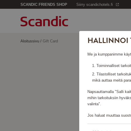
SCANDIC FRIENDS SHOP
Siirry scandichotels.fi
HALLINNOI 
Aloitussivu
/
Gift Card
Me ja kumppanimme käytämm
Toiminnalliset tarkoi
Tilastolliset tarkoit
mikä auttaa meitä para
Napsauttamalla "Salli kai
mihin tarkoituksiin hyväk
valinta".
Jos haluat muuttaa suostu