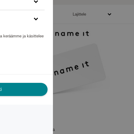
4175 - 25050 pistettä
Lajittele
nka keräämme ja käsittelee
i
Name It
Gift Card
4 175 pistettä