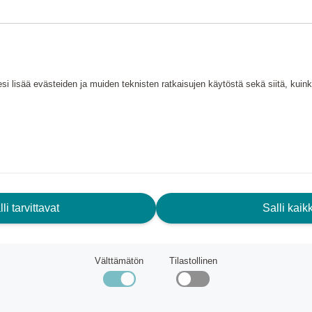
si lisää evästeiden ja muiden teknisten ratkaisujen käytöstä sekä siitä, kui
li tarvittavat
Salli kaikk
Välttämätön
Tilastollinen
cheque
Jack & Jones
Gift Card
tä
8 350 pistettä