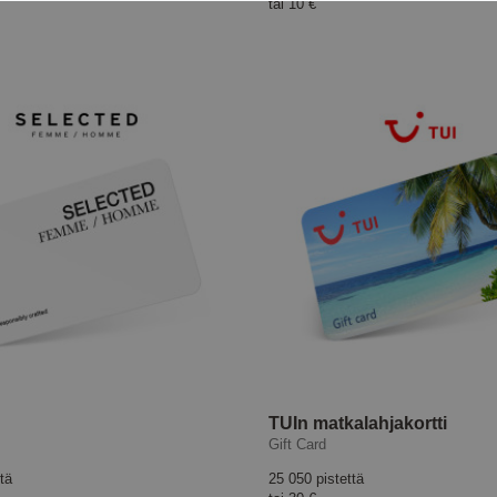
tai
10 €
TUIn matkalahjakortti
Gift Card
tä
25 050 pistettä