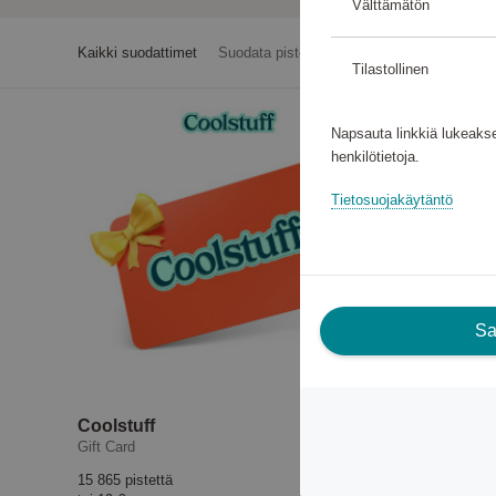
Välttämätön
Kaikki suodattimet
Suodata pisteiden mukaan
Tilastollinen
Napsauta linkkiä lukeakse
henkilötietoja.
Tietosuojakäytäntö
Sal
Coolstuff
Fashion
Gift Card
Gift Card
15 865 pistettä
4 175 pistet