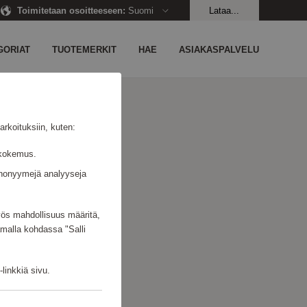
Toimitetaan osoitteeseen
:
Suomi
Lataa...
GORIAT
TUOTEMERKIT
HAE
ASIAKASPALVELU
rkoituksiin, kuten:
jäkokemus.
n anonyymejä analyyseja
myös mahdollisuus määritä,
amalla kohdassa "Salli
linkkiä sivu.