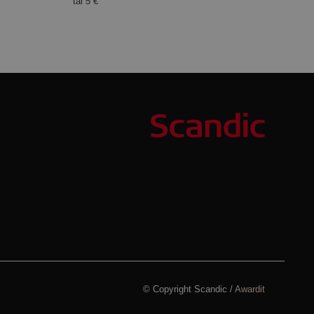
tai
5 €
© Copyright Scandic /
Awardit