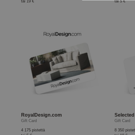
tai
19 €
tai
5 €
RoyalDesign.com
Selected
Gift Card
Gift Card
4 175 pistettä
8 350 pistet