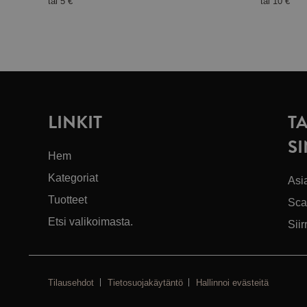
tai
5 €
tai
10 €
LINKIT
T
S
Hem
Kategoriat
Asi
Tuotteet
Sca
Etsi valikoimasta.
Siir
Tilausehdot
Tietosuojakäytäntö
Hallinnoi evästeitä